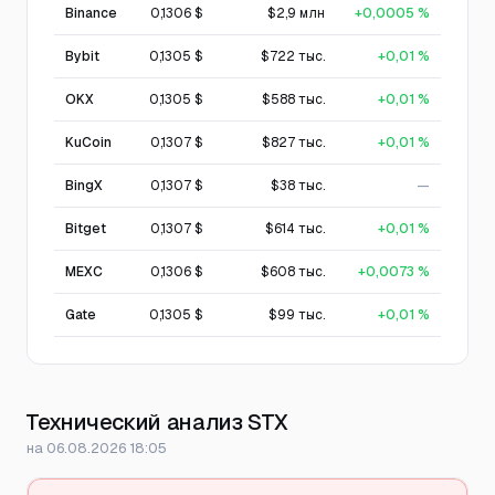
Binance
0,1306 $
$2,9 млн
+0,0005 %
Bybit
0,1305 $
$722 тыс.
+0,01 %
OKX
0,1305 $
$588 тыс.
+0,01 %
KuCoin
0,1307 $
$827 тыс.
+0,01 %
BingX
0,1307 $
$38 тыс.
—
Bitget
0,1307 $
$614 тыс.
+0,01 %
MEXC
0,1306 $
$608 тыс.
+0,0073 %
Gate
0,1305 $
$99 тыс.
+0,01 %
Технический анализ STX
на 06.08.2026 18:05