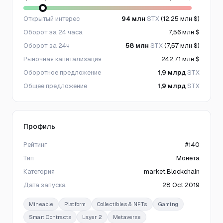
Открытый интерес
94 млн
STX
(12,25 млн $)
Оборот за 24 часа
7,56 млн $
Оборот за 24ч
58 млн
STX
(7,57 млн $)
Рыночная капитализация
242,71 млн $
Оборотное предложение
1,9 млрд
STX
Общее предложение
1,9 млрд
STX
Профиль
Рейтинг
#140
Тип
Монета
Категория
market.Blockchain
Дата запуска
28 Oct 2019
Mineable
Platform
Collectibles & NFTs
Gaming
Smart Contracts
Layer 2
Metaverse