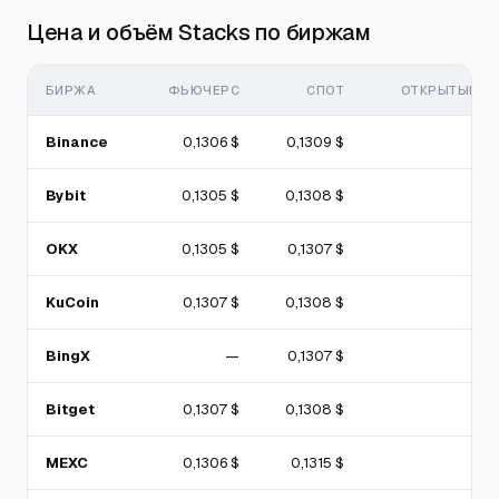
Цена и объём Stacks по биржам
БИРЖА
ФЬЮЧЕРС
СПОТ
ОТКРЫТЫЙ И
Binance
0,1306 $
0,1309 $
Bybit
0,1305 $
0,1308 $
OKX
0,1305 $
0,1307 $
KuCoin
0,1307 $
0,1308 $
BingX
—
0,1307 $
Bitget
0,1307 $
0,1308 $
MEXC
0,1306 $
0,1315 $