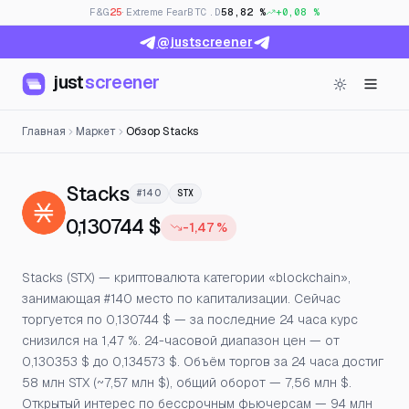
F&G
25
· Extreme Fear
BTC.D
58,82 %
+0,08 %
@justscreener
just
screener
Главная
Маркет
Обзор Stacks
— Цена, открытый интерес и
Stacks
#140
STX
0,130744 $
-1,47 %
Stacks (STX) — криптовалюта категории «blockchain»,
занимающая #140 место по капитализации. Сейчас
торгуется по 0,130744 $ — за последние 24 часа курс
снизился на 1,47 %. 24-часовой диапазон цен — от
0,130353 $ до 0,134573 $. Объём торгов за 24 часа достиг
58 млн STX (~7,57 млн $), общий оборот — 7,56 млн $.
Открытый интерес по бессрочным фьючерсам — 94 млн