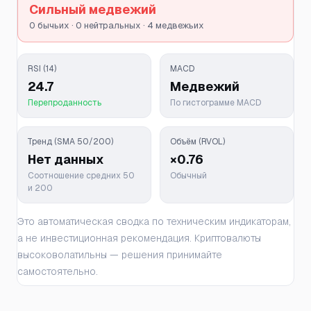
Сильный медвежий
0 бычьих · 0 нейтральных · 4 медвежьих
RSI (14)
MACD
24.7
Медвежий
Перепроданность
По гистограмме MACD
Тренд (SMA 50/200)
Объём (RVOL)
Нет данных
×0.76
Соотношение средних 50
Обычный
и 200
Это автоматическая сводка по техническим индикаторам,
а не инвестиционная рекомендация. Криптовалюты
высоковолатильны — решения принимайте
самостоятельно.