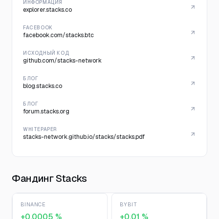
ИНФОРМАЦИЯ
explorer.stacks.co
FACEBOOK
facebook.com/stacks.btc
ИСХОДНЫЙ КОД
github.com/stacks-network
БЛОГ
blog.stacks.co
БЛОГ
forum.stacks.org
WHITEPAPER
stacks-network.github.io/stacks/stacks.pdf
Фандинг Stacks
BINANCE
BYBIT
+0,0005 %
+0,01 %