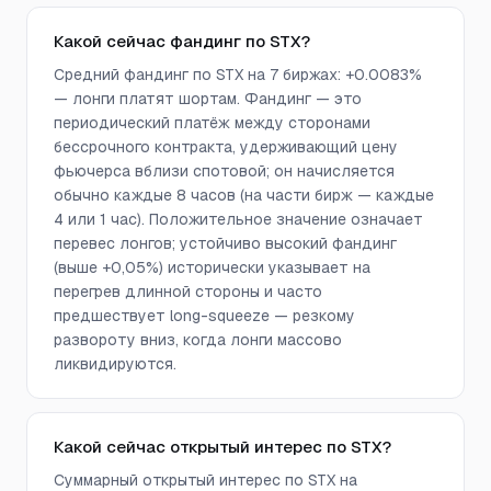
Какой сейчас фандинг по STX?
Средний фандинг по STX на 7 биржах: +0.0083%
— лонги платят шортам. Фандинг — это
периодический платёж между сторонами
бессрочного контракта, удерживающий цену
фьючерса вблизи спотовой; он начисляется
обычно каждые 8 часов (на части бирж — каждые
4 или 1 час). Положительное значение означает
перевес лонгов; устойчиво высокий фандинг
(выше +0,05%) исторически указывает на
перегрев длинной стороны и часто
предшествует long-squeeze — резкому
развороту вниз, когда лонги массово
ликвидируются.
Какой сейчас открытый интерес по STX?
Суммарный открытый интерес по STX на