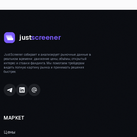
just
screener
JustScreener собирает и анализирует рыночные данные в
реальном времени: движение цены, объёмы, открытый
интерес и ставки фандинга. Мы помогаем трейдерам
видеть полную картину рынка и принимать решения
быстрее.
МАРКЕТ
Цены