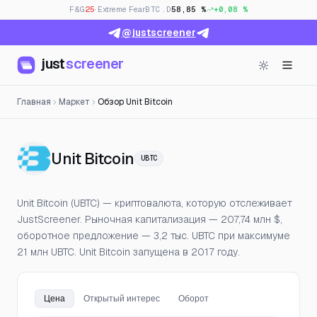
F&G
25
· Extreme Fear
BTC.D
58,85 %
+0,08 %
@justscreener
just
screener
Главная
Маркет
Обзор Unit Bitcoin
— Цена, открытый интер
Unit Bitcoin
UBTC
Unit Bitcoin (UBTC) — криптовалюта, которую отслеживает
JustScreener. Рыночная капитализация — 207,74 млн $,
оборотное предложение — 3,2 тыс. UBTC при максимуме
21 млн UBTC. Unit Bitcoin запущена в 2017 году.
Цена
Открытый интерес
Оборот