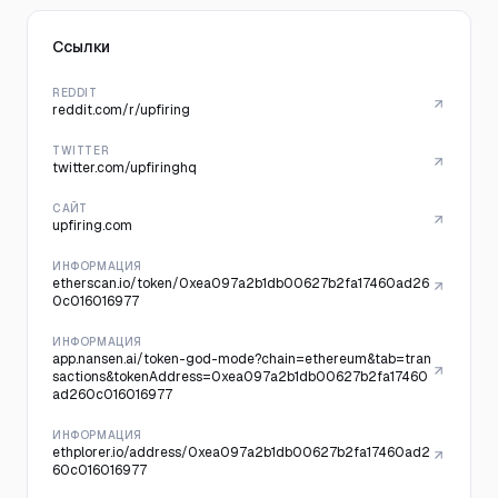
Ссылки
REDDIT
reddit.com/r/upfiring
TWITTER
twitter.com/upfiringhq
САЙТ
upfiring.com
ИНФОРМАЦИЯ
etherscan.io/token/0xea097a2b1db00627b2fa17460ad26
0c016016977
ИНФОРМАЦИЯ
app.nansen.ai/token-god-mode?chain=ethereum&tab=tran
sactions&tokenAddress=0xea097a2b1db00627b2fa17460
ad260c016016977
ИНФОРМАЦИЯ
ethplorer.io/address/0xea097a2b1db00627b2fa17460ad2
60c016016977