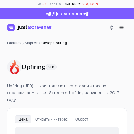
F&G
30
· Fear
BTC.D
58,91 %
-0,12 %
@justscreener
just
screener
Главная
Маркет
Обзор Upfiring
— Цена, открытый интерес 
Upfiring
UFR
Upfiring (UFR) — криптовалюта категории «токен»,
отслеживаемая JustScreener. Upfiring запущена в 2017
году.
Цена
Открытый интерес
Оборот