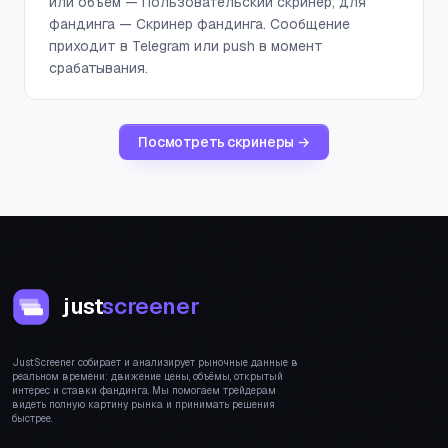
или объём — Пользовательский скринер; для
фандинга — Скринер фандинга. Сообщение
приходит в Telegram или push в момент
срабатывания.
Посмотреть скринеры →
just
screener
JustScreener собирает и анализирует рыночные данные в
реальном времени: движение цены, объёмы, открытый
интерес и ставки фандинга. Мы помогаем трейдерам
видеть полную картину рынка и принимать решения
быстрее.