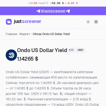
F&G
30
· Fear
BTC.D
58,88 %
-0,09 %
@justscreener
just
screener
Главная
Маркет
Обзор Ondo US Dollar Yield
— Цена, открыт
Ondo US Dollar Yield
#39
USDY
1,14265 $
Ondo US Dollar Yield (USDY) — криптовалюта категории
«стейблкоин», занимающая #39 место по капитализации.
Сейчас торгуется по 1,14265 $. 24-часовой диапазон цен
— от 1,14185 $ до 1,14265 $. Объём торгов за 24 часа
достиг 159 тыс. USDY (~181,13 тыс. $), общий оборот —
181,22 тыс. $. Рыночная капитализация — 2,15 млрд $,
оборотное предложение — 1,9 млрд USDY. Ondo US Dollar