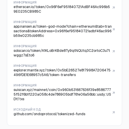
ИНФОРМАЦИЯ
etherscan.io/token/0x96F6eF951840721AdBF46Ac996b5
9E0235CB985C
ИНФОРМАЦИЯ
app.nansen.ai/token-god-mode?chain=ethereum&tab=tran
sactions&tokenAddress=0x96f6ef951840721adbf46ac996
b59e0235cb985c
ИНФОРМАЦИЯ
solscan.io/token/A1KLoBrKBde8Ty9qtNQUtq3C2ortoC3u7t
wggz7sEto6
ИНФОРМАЦИЯ
explorer.mantle.xyz/token/0x5bE26527e817998A7206475
496fDE1E68957c5A6/token-transfers
ИНФОРМАЦИЯ
suiscan.xyz/mainnet/coin/0x960b531667636f39e8586777
5f52f6b1f220a058c4de786905bdf761e06a56bb::usdy::US
DY/txs
ИСХОДНЫЙ КОД
github.com/ondoprotocol/tokenized-funds