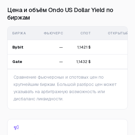
Цена и объём Ondo US Dollar Yield по
биржам
БИРЖА
ФЬЮЧЕРС
СПОТ
ОТКРЫТЫЙ ИН
Bybit
—
1,1421 $
Gate
—
1,1432 $
Сравнение фьючерсных и спотовых цен по
крупнейшим биржам. Большой разброс цен может
указывать на арбитражную возможность или
дисбаланс ликвидности.