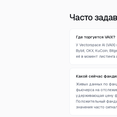
Часто зада
Где торгуется VAIX?
У Vectorspace AI (VAI
Bybit, OKX, KuCoin, Bit
её в момент листинга 
Какой сейчас фандин
Живых данных по фанд
фьючерса на отслежив
удерживающая цену фь
Положительный фандин
значения часто сигна