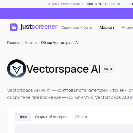
F&G
25
· Extreme Fear
BTC.D
58,9 %
+0,12 %
ETH.D
1
just
screener
Скринеры и боты
Маркет
Анали
Главная
Маркет
Обзор Vectorspace AI
— Цен
Vectorspace AI
VAIX
Vectorspace AI (VAIX) — криптовалюта категории «токен», о
оборотное предложение — 8,3 млн VAIX. Vectorspace AI за
Цена
Открытый интерес
Оборот