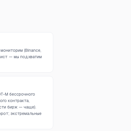
 мониторим (Binance,
отчлист — мы подхватим
DT-M бессрочного
ого контракта,
сти бирж — чаще).
орот; экстремальные