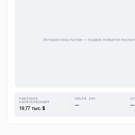
История пока пустая — график появится после 
РЫНОЧНАЯ
ОБЪЁМ 24Ч
ОТ
КАПИТАЛИЗАЦИЯ
—
—
19,77 тыс. $