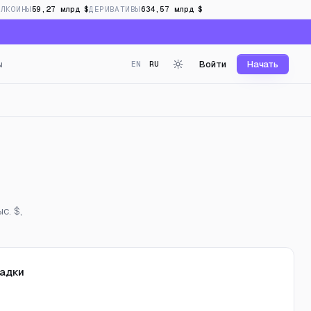
БЛКОИНЫ
59,27 млрд $
ДЕРИВАТИВЫ
634,57 млрд $
ы
Войти
Начать
EN
RU
андинг в реальном времен
с. $,
адки