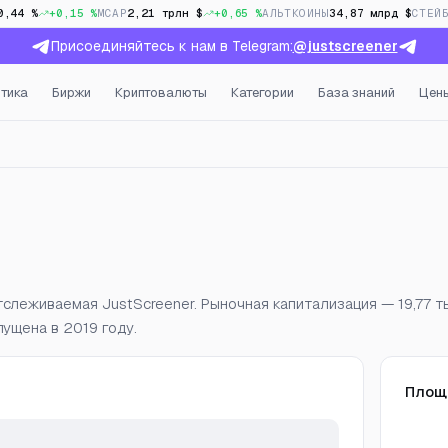
0,44 %
+0,15 %
MCAP
2,21 трлн $
+0,65 %
АЛЬТКОИНЫ
34,87 млрд $
СТЕЙ
Присоединяйтесь к нам в Telegram:
@justscreener
тика
Биржи
Криптовалюты
Категории
База знаний
Цен
а, открытый интерес и ф
тслеживаемая JustScreener. Рыночная капитализация — 19,77 ты
пущена в 2019 году.
Площ