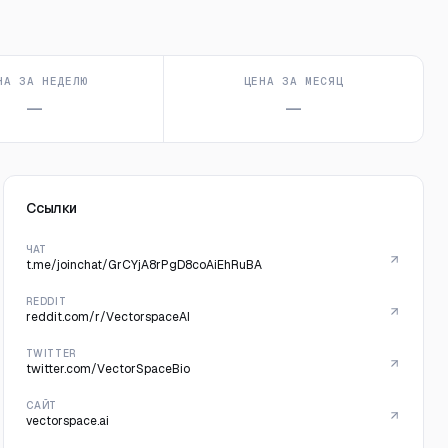
НА ЗА НЕДЕЛЮ
ЦЕНА ЗА МЕСЯЦ
—
—
Ссылки
ЧАТ
t.me/joinchat/GrCYjA8rPgD8coAiEhRuBA
REDDIT
reddit.com/r/VectorspaceAI
TWITTER
twitter.com/VectorSpaceBio
САЙТ
vectorspace.ai