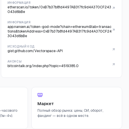
ИНФОРМАЦИЯ
etherscan.io/token/0xB7b37b81d4497AB317fc9d4A370CF243
043d6bBe
ИНФОРМАЦИЯ
app.nansen.ai/token-god-mode?chain=ethereum&tab=transac
tions&tokenAddress=0xB7b37b81d4497AB317fc9d4A370CF24
3043d6bBe
ИСХОДНЫЙ КОД
gist.github.com/Vectorspace-API
АНОНСЫ
bitcointalk.org/index.php?topic=4519385.0
Маркет
-часового
Полный обзор рынка: цены, ОИ, оборот,
1м–4ч).
фандинг — всё в одном месте.