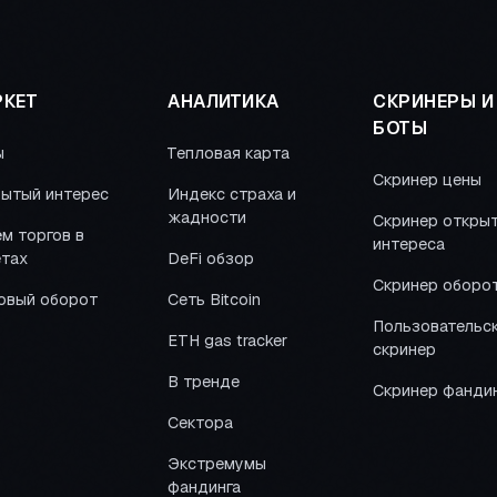
КЕТ
АНАЛИТИКА
СКРИНЕРЫ И
БОТЫ
ы
Тепловая карта
Скринер цены
ытый интерес
Индекс страха и
жадности
Скринер откры
м торгов в
интереса
тах
DeFi обзор
Скринер оборо
овый оборот
Сеть Bitcoin
Пользовательс
ETH gas tracker
скринер
В тренде
Скринер фанди
Сектора
Экстремумы
фандинга