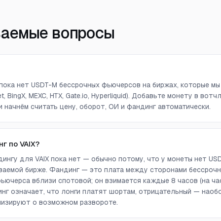
ваемые вопросы
X) пока нет USDT-M бессрочных фьючерсов на биржах, которые мы
get, BingX, MEXC, HTX, Gate.io, Hyperliquid). Добавьте монету в в
и начнём считать цену, оборот, ОИ и фандинг автоматически.
г по VAIX?
ингу для VAIX пока нет — обычно потому, что у монеты нет US
аемой бирже. Фандинг — это плата между сторонами бессрочн
ючерса вблизи спотовой; он взимается каждые 8 часов (на ча
г означает, что лонги платят шортам, отрицательный — наоб
лизируют о возможном развороте.