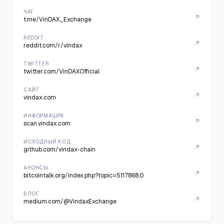
ЧАТ
t.me/VinDAX_Exchange
REDDIT
reddit.com/r/vindax
TWITTER
twitter.com/VinDAXOfficial
САЙТ
vindax.com
ИНФОРМАЦИЯ
scan.vindax.com
ИСХОДНЫЙ КОД
github.com/vindax-chain
АНОНСЫ
bitcointalk.org/index.php?topic=5117868.0
БЛОГ
medium.com/@VindaxExchange