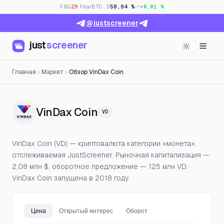
F&G
29
· Fear
BTC.D
58,94 %
+0,01 %
@justscreener
just
screener
Главная
Маркет
Обзор VinDax Coin
— Цена, открытый инте
VinDax Coin
VD
VinDax Coin (VD) — криптовалюта категории «монета»,
отслеживаемая JustScreener. Рыночная капитализация —
2,08 млн $, оборотное предложение — 125 млн VD.
VinDax Coin запущена в 2018 году.
Цена
Открытый интерес
Оборот