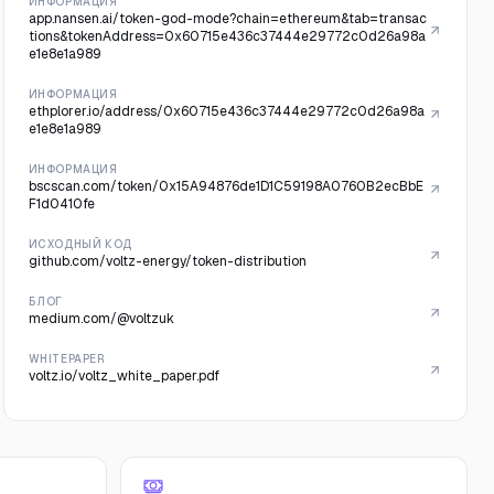
ИНФОРМАЦИЯ
app.nansen.ai/token-god-mode?chain=ethereum&tab=transac
tions&tokenAddress=0x60715e436c37444e29772c0d26a98a
e1e8e1a989
ИНФОРМАЦИЯ
ethplorer.io/address/0x60715e436c37444e29772c0d26a98a
e1e8e1a989
ИНФОРМАЦИЯ
bscscan.com/token/0x15A94876de1D1C59198A0760B2ecBbE
F1d0410fe
ИСХОДНЫЙ КОД
github.com/voltz-energy/token-distribution
БЛОГ
medium.com/@voltzuk
WHITEPAPER
voltz.io/voltz_white_paper.pdf