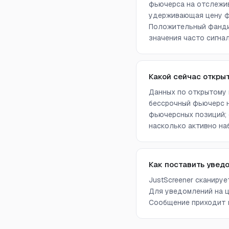
фьючерса на отслежив
удерживающая цену фь
Положительный фандин
значения часто сигна
Какой сейчас откры
Данных по открытому 
бессрочный фьючерс н
фьючерсных позиций; 
насколько активно на
Как поставить увед
JustScreener сканиру
Для уведомлений на ц
Сообщение приходит в