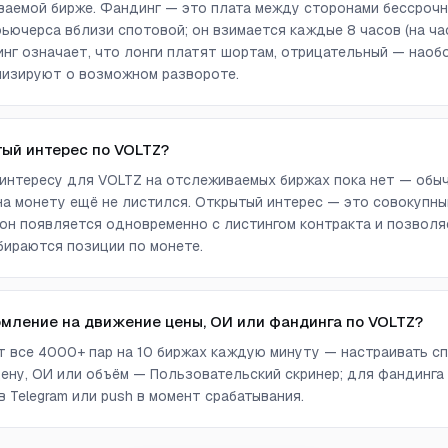
аемой бирже. Фандинг — это плата между сторонами бессрочн
ючерса вблизи спотовой; он взимается каждые 8 часов (на ча
г означает, что лонги платят шортам, отрицательный — наоб
лизируют о возможном развороте.
тый интерес по VOLTZ?
интересу для VOLTZ на отслеживаемых биржах пока нет — обыч
а монету ещё не листился. Открытый интерес — это совокупны
он появляется одновременно с листингом контракта и позволя
бираются позиции по монете.
омление на движение цены, ОИ или фандинга по VOLTZ?
ет все 4000+ пар на 10 биржах каждую минуту — настраивать сп
ену, ОИ или объём — Пользовательский скринер; для фандинга
 Telegram или push в момент срабатывания.