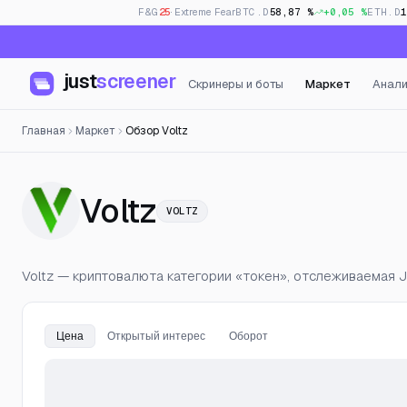
F&G
25
· Extreme Fear
BTC.D
58,87 %
+0,05 %
ETH.D
just
screener
Скринеры и боты
Маркет
Анали
Главная
Маркет
Обзор Voltz
— Цена, открыт
Voltz
VOLTZ
Voltz — криптовалюта категории «токен», отслеживаемая Ju
Цена
Открытый интерес
Оборот