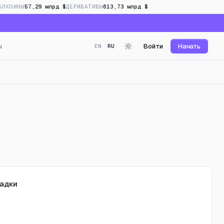
БЛКОИНЫ
57,29 млрд $
ДЕРИВАТИВЫ
613,73 млрд $
ы
Войти
Начать
EN
RU
реальном времени
адки