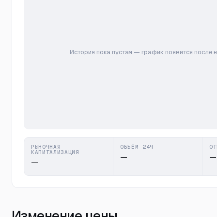
История пока пустая — график появится после 
РЫНОЧНАЯ
ОБЪЁМ 24Ч
ОТ
КАПИТАЛИЗАЦИЯ
—
—
—
Изменение цены