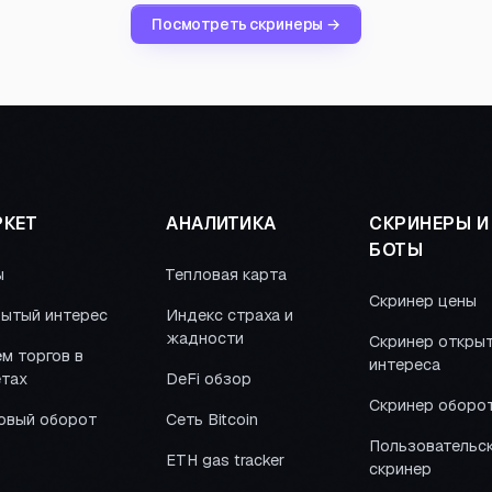
Посмотреть скринеры →
КЕТ
АНАЛИТИКА
СКРИНЕРЫ И
БОТЫ
ы
Тепловая карта
Скринер цены
ытый интерес
Индекс страха и
жадности
Скринер откры
м торгов в
интереса
тах
DeFi обзор
Скринер оборо
овый оборот
Сеть Bitcoin
Пользовательс
ETH gas tracker
скринер