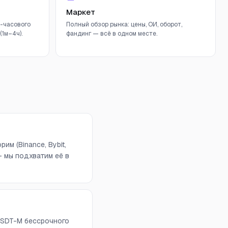
Маркет
-часового
Полный обзор рынка: цены, ОИ, оборот,
1м–4ч).
фандинг — всё в одном месте.
м (Binance, Bybit,
 — мы подхватим её в
USDT-M бессрочного