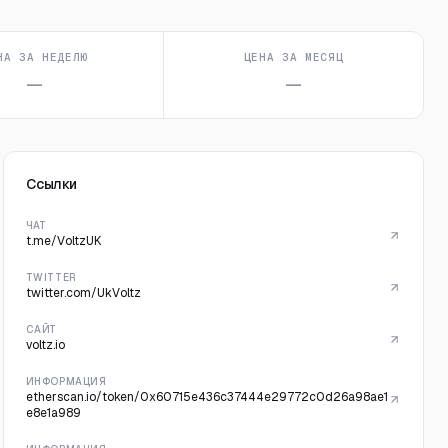
НА ЗА НЕДЕЛЮ
ЦЕНА ЗА МЕСЯЦ
—
—
Ссылки
ЧАТ
t.me/VoltzUK
TWITTER
twitter.com/UkVoltz
САЙТ
voltz.io
ИНФОРМАЦИЯ
etherscan.io/token/0x60715e436c37444e29772c0d26a98ae1
e8e1a989