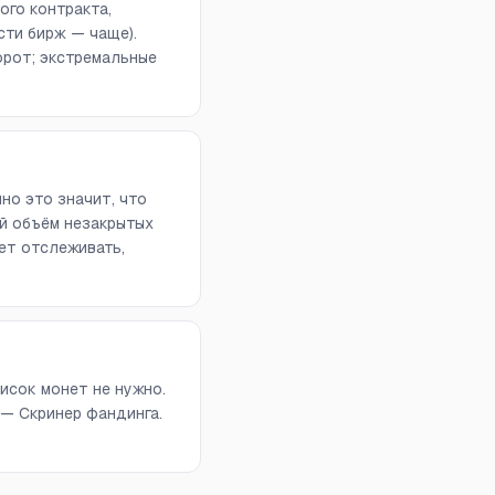
ого контракта,
сти бирж — чаще).
орот; экстремальные
но это значит, что
й объём незакрытых
ет отслеживать,
исок монет не нужно.
 — Скринер фандинга.