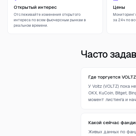
Открытый интерес
Цены
Отслеживайте изменения открытого
Мониторинг 
интереса по всем фьючерсным рынкам в
за 24ч по вс
реальном времени.
Часто зада
Где торгуется VOLTZ
У Voltz (VOLTZ) пока 
OKX, KuCoin, Bitget, B
момент листинга и нач
Какой сейчас фанди
Живых данных по фанд