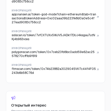
d9083c756cc2
ИНФОРМАЦИЯ
app.nansen.ai/token-god-mode?chain=ethereum&tab=tran
sactions&tokenAddress=0xc02aaa39b223fe8d0a0e5c4f
27ead9083c756cc2
ИНФОРМАЦИЯ
solscan.io/token/7vfCXTUXx5WJV5JADk17DUJ4ksgau7utN
Kj4b963voxs
ИНФОРМАЦИЯ
polygonscan.com/token/0x7ceb23fd6bc0add59e62ac25
578270cff1b9f619
ИНФОРМАЦИЯ
ftmscan.com/token/0x74b23882a30290451A17c44f4F05
243b6b58C76d
Открытый интерес