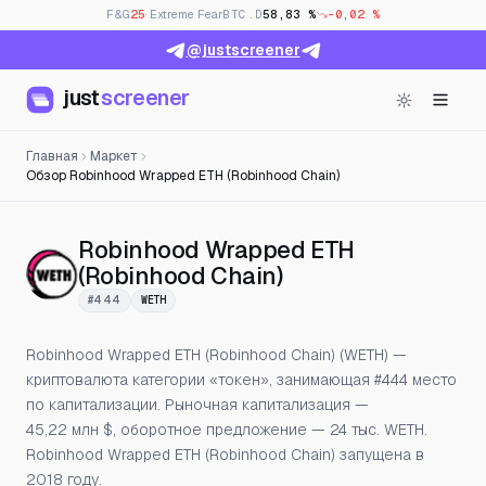
F&G
25
· Extreme Fear
BTC.D
58,83 %
-0,02 %
@justscreener
just
screener
Главная
Маркет
Обзор Robinhood Wrapped ETH (Robinhood Chain)
Robinhood Wrapped ETH
— Цена, открытый
(Robinhood Chain)
#444
WETH
Robinhood Wrapped ETH (Robinhood Chain) (WETH) —
криптовалюта категории «токен», занимающая #444 место
по капитализации. Рыночная капитализация —
45,22 млн $, оборотное предложение — 24 тыс. WETH.
Robinhood Wrapped ETH (Robinhood Chain) запущена в
2018 году.