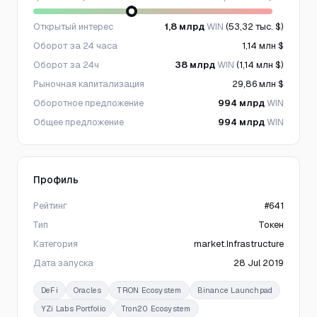
Открытый интерес
1,8 млрд
WIN
(53,32 тыс. $)
Оборот за 24 часа
1,14 млн $
Оборот за 24ч
38 млрд
WIN
(1,14 млн $)
Рыночная капитализация
29,86 млн $
Оборотное предложение
994 млрд
WIN
Общее предложение
994 млрд
WIN
Профиль
Рейтинг
#641
Тип
Токен
Категория
market.Infrastructure
Дата запуска
28 Jul 2019
DeFi
Oracles
TRON Ecosystem
Binance Launchpad
YZi Labs Portfolio
Tron20 Ecosystem