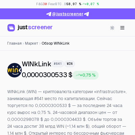
F&G
30
· Fear
BTC.D
58,97 %
+0,07 %
@justscreener
just
screener
Главная
Маркет
Обзор WINkLink
— Цена, открытый интере
WINkLink
#641
WIN
0,0000300533 $
+0,75 %
WINkLink (WIN) — криптовалюта категории «infrastructure»,
занимающая #641 место по капитализации. Сейчас
торгуется по 0,0000300533 $ — за последние 24 часа
курс вырос на 0,75 %. 24-часовой диапазон цен — от
0,0000298078 $ до 0,0000304433 $. Объём торгов за
24 часа достиг 38 млрд WIN (~1,14 млн $), общий оборот —
1,14 млн $. Открытый интерес по бессрочным фьючерсам