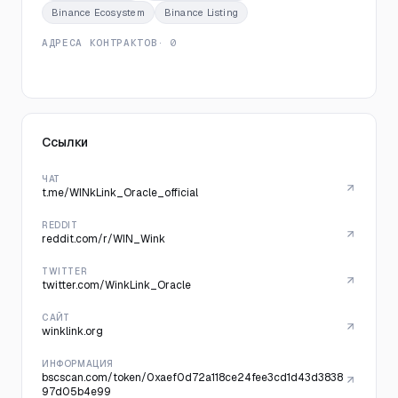
Binance Ecosystem
Binance Listing
АДРЕСА КОНТРАКТОВ
· 0
Ссылки
ЧАТ
t.me/WINkLink_Oracle_official
REDDIT
reddit.com/r/WIN_Wink
TWITTER
twitter.com/WinkLink_Oracle
САЙТ
winklink.org
ИНФОРМАЦИЯ
bscscan.com/token/0xaef0d72a118ce24fee3cd1d43d3838
97d05b4e99