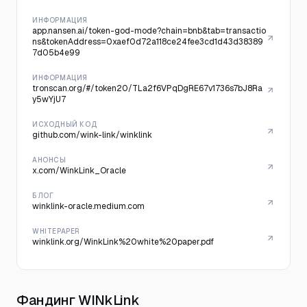
ИНФОРМАЦИЯ
app.nansen.ai/token-god-mode?chain=bnb&tab=transactio
ns&tokenAddress=0xaef0d72a118ce24fee3cd1d43d38389
7d05b4e99
ИНФОРМАЦИЯ
tronscan.org/#/token20/TLa2f6VPqDgRE67v1736s7bJ8Ra
y5wYjU7
ИСХОДНЫЙ КОД
github.com/wink-link/winklink
АНОНСЫ
x.com/WinkLink_Oracle
БЛОГ
winklink-oracle.medium.com
WHITEPAPER
winklink.org/WinkLink%20white%20paper.pdf
Фандинг WINkLink