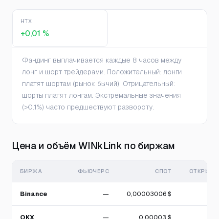
HTX
+0,01 %
Фандинг выплачивается каждые 8 часов между
лонг и шорт трейдерами. Положительный: лонги
платят шортам (рынок бычий). Отрицательный:
шорты платят лонгам. Экстремальные значения
(>0.1%) часто предшествуют развороту.
Цена и объём WINkLink по биржам
БИРЖА
ФЬЮЧЕРС
СПОТ
ОТКРЫТЫ
Binance
—
0,00003006 $
OKX
—
0,00003 $