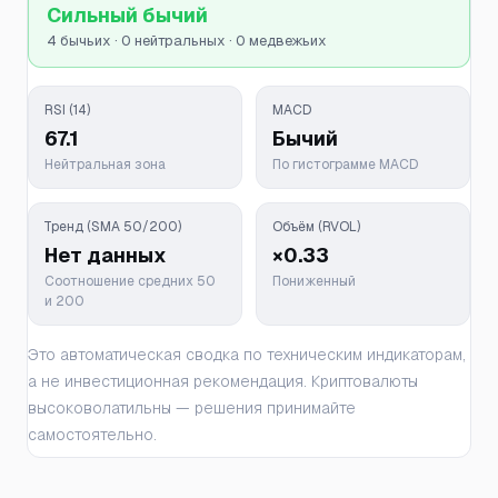
Сильный бычий
4 бычьих · 0 нейтральных · 0 медвежьих
RSI (14)
MACD
67.1
Бычий
Нейтральная зона
По гистограмме MACD
Тренд (SMA 50/200)
Объём (RVOL)
Нет данных
×0.33
Соотношение средних 50
Пониженный
и 200
Это автоматическая сводка по техническим индикаторам,
а не инвестиционная рекомендация. Криптовалюты
высоковолатильны — решения принимайте
самостоятельно.