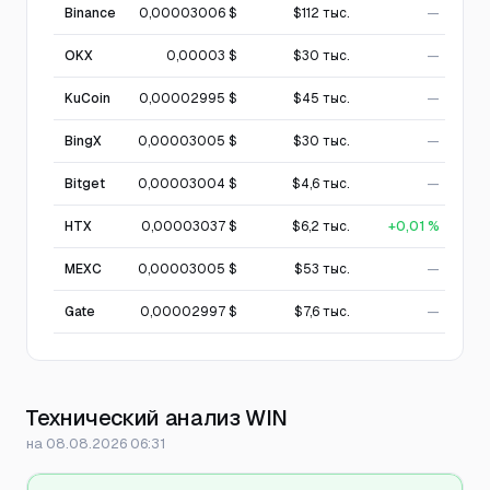
Binance
0,00003006 $
$112 тыс.
—
OKX
0,00003 $
$30 тыс.
—
KuCoin
0,00002995 $
$45 тыс.
—
BingX
0,00003005 $
$30 тыс.
—
Bitget
0,00003004 $
$4,6 тыс.
—
HTX
0,00003037 $
$6,2 тыс.
+0,01 %
MEXC
0,00003005 $
$53 тыс.
—
Gate
0,00002997 $
$7,6 тыс.
—
Технический анализ WIN
на 08.08.2026 06:31