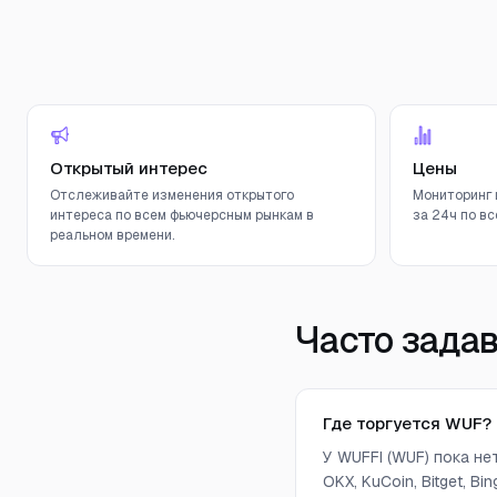
Открытый интерес
Цены
Отслеживайте изменения открытого
Мониторинг 
интереса по всем фьючерсным рынкам в
за 24ч по вс
реальном времени.
Часто зада
Где торгуется WUF?
У WUFFI (WUF) пока не
OKX, KuCoin, Bitget, B