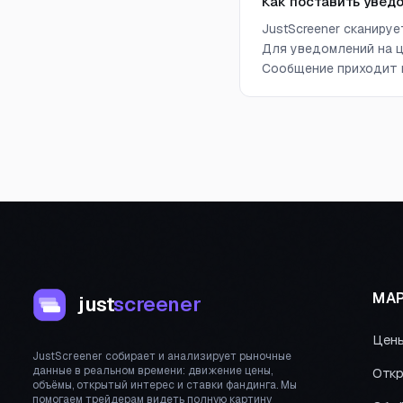
Как поставить увед
JustScreener сканиру
Для уведомлений на ц
Сообщение приходит в
МАР
just
screener
Цен
JustScreener собирает и анализирует рыночные
данные в реальном времени: движение цены,
Откр
объёмы, открытый интерес и ставки фандинга. Мы
помогаем трейдерам видеть полную картину