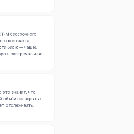
DT-M бессрочного
ого контракта,
сти бирж — чаще).
орот; экстремальные
 это значит, что
й объём незакрытых
ет отслеживать,