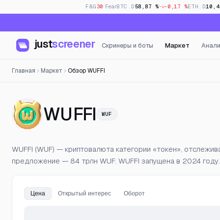
F&G
30
· Fear
BTC.D
58,87 %
-0,17 %
ETH.D
10,4
just
screener
Скринеры и боты
Маркет
Анали
Главная
Маркет
Обзор WUFFI
— Цена, откры
WUFFI
WUF
WUFFI (WUF) — криптовалюта категории «токен», отслежива
предложение — 84 трлн WUF. WUFFI запущена в 2024 году.
Цена
Открытый интерес
Оборот