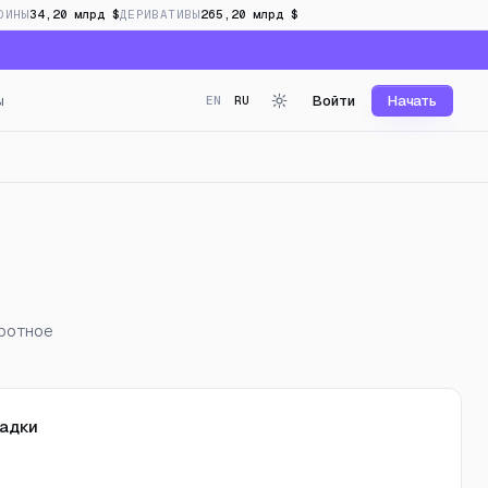
ОИНЫ
34,20 млрд $
ДЕРИВАТИВЫ
265,20 млрд $
ы
Войти
Начать
EN
RU
 реальном времени
оротное
адки