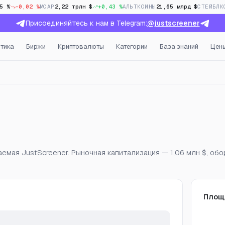
5 %
-0,02 %
MCAP
2,22 трлн $
+0,43 %
АЛЬТКОИНЫ
21,65 млрд $
СТЕЙБЛК
Присоединяйтесь к нам в Telegram:
@justscreener
тика
Биржи
Криптовалюты
Категории
База знаний
Цен
тый интерес и фандинг в
емая JustScreener. Рыночная капитализация — 1,06 млн $, об
Площ