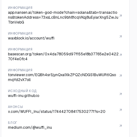
ИНФОРМАЦИЯ
app.nansen.ai/token-god-mode?chain=solana&tab=transactio
ns&tokenAddress=73xsLcBnLnc9bh81cqVKqj8uEyiarXng5ZwJu
TbnVebG
ИНФОРМАЦИЯ
waxblock.io/account/wuffi
ИНФОРМАЦИЯ
basescan.org/token/0x4da78059d97f155e18b37765e2e0422
70f4e0fc4
ИНФОРМАЦИЯ
tonviewer.com/EQBh4srSjynQxa1XkZPQZcNDGS1BuWURtIQso
mqYd2vX7oll
ИСХОДНЫЙ КОД
wuffi-inu.github.io
АНОНСЫ
x.com/WUFFI_Inu/status/1744427084175302771?s=20
БЛОГ
medium.com/@wuffi_inu