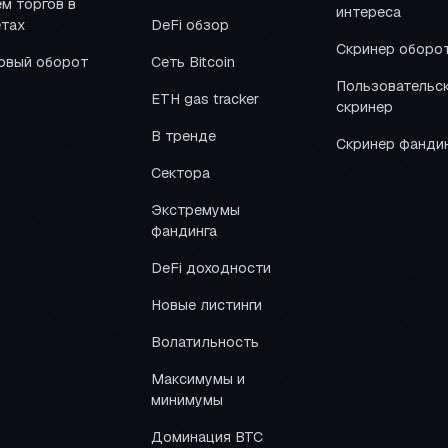
м торгов в
интереса
тах
DeFi обзор
Скринер оборо
овый оборот
Сеть Bitcoin
Пользовательс
ETH gas tracker
скринер
В тренде
Скринер фанди
Сектора
Экстремумы
фандинга
DeFi доходности
Новые листинги
Волатильность
Максимумы и
минимумы
Доминация BTC