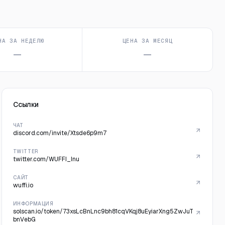
НА ЗА НЕДЕЛЮ
ЦЕНА ЗА МЕСЯЦ
—
—
Ссылки
ЧАТ
discord.com/invite/Xtsde6p9m7
TWITTER
twitter.com/WUFFI_Inu
САЙТ
wuffi.io
ИНФОРМАЦИЯ
solscan.io/token/73xsLcBnLnc9bh81cqVKqj8uEyiarXng5ZwJuT
bnVebG