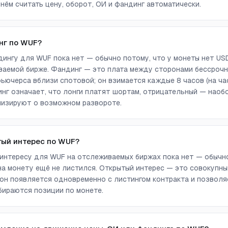
нём считать цену, оборот, ОИ и фандинг автоматически.
нг по WUF?
ингу для WUF пока нет — обычно потому, что у монеты нет US
аемой бирже. Фандинг — это плата между сторонами бессрочн
ючерса вблизи спотовой; он взимается каждые 8 часов (на ча
г означает, что лонги платят шортам, отрицательный — наоб
лизируют о возможном развороте.
тый интерес по WUF?
интересу для WUF на отслеживаемых биржах пока нет — обычно
а монету ещё не листился. Открытый интерес — это совокупны
он появляется одновременно с листингом контракта и позволя
бираются позиции по монете.