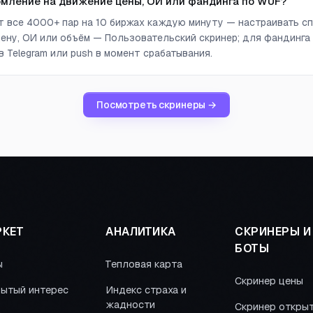
омление на движение цены, ОИ или фандинга по WUF?
ет все 4000+ пар на 10 биржах каждую минуту — настраивать сп
ену, ОИ или объём — Пользовательский скринер; для фандинга
 Telegram или push в момент срабатывания.
Посмотреть скринеры →
КЕТ
АНАЛИТИКА
СКРИНЕРЫ И
БОТЫ
ы
Тепловая карта
Скринер цены
ытый интерес
Индекс страха и
жадности
Скринер откры