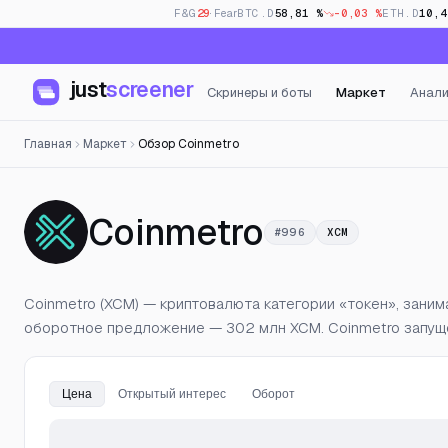
F&G
29
· Fear
BTC.D
58,81 %
-0,03 %
ETH.D
10,4
just
screener
Скринеры и боты
Маркет
Анали
Главная
Маркет
Обзор Coinmetro
— Цена, о
Coinmetro
#996
XCM
Coinmetro (XCM) — криптовалюта категории «токен», заним
оборотное предложение — 302 млн XCM. Coinmetro запуще
Цена
Открытый интерес
Оборот