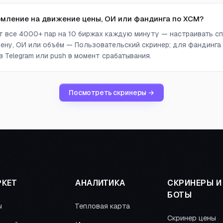
омление на движение цены, ОИ или фандинга по XCM?
ет все 4000+ пар на 10 биржах каждую минуту — настраивать сп
ену, ОИ или объём — Пользовательский скринер; для фандинга
 Telegram или push в момент срабатывания.
Посмотреть скринеры →
КЕТ
АНАЛИТИКА
СКРИНЕРЫ И
БОТЫ
ы
Тепловая карта
Скринер цены