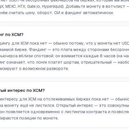
а нет USDT-M бессрочных фьючерсов на биржах, которые мы монит
ingX, MEXC, HTX, Gate.io, Hyperliquid). Добавьте монету в вотчлист
нём считать цену, оборот, ОИ и фандинг автоматически.
нг по XCM?
ингу для XCM пока нет — обычно потому, что у монеты нет US
аемой бирже. Фандинг — это плата между сторонами бессрочн
ючерса вблизи спотовой; он взимается каждые 8 часов (на ча
г означает, что лонги платят шортам, отрицательный — наоб
лизируют о возможном развороте.
тый интерес по XCM?
интересу для XCM на отслеживаемых биржах пока нет — обычно
а монету ещё не листился. Открытый интерес — это совокупны
он появляется одновременно с листингом контракта и позволя
бираются позиции по монете.