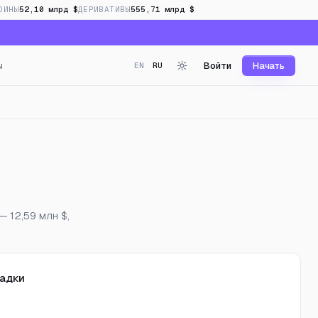
ОИНЫ
52,10 млрд $
ДЕРИВАТИВЫ
555,71 млрд $
ы
Войти
Начать
EN
RU
нг в реальном времени
 12,59 млн $,
адки