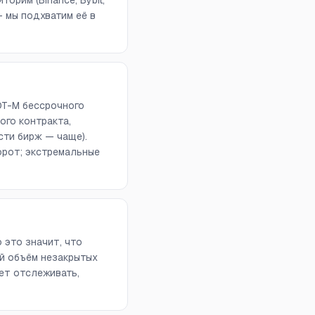
орим (Binance, Bybit,
 — мы подхватим её в
DT-M бессрочного
ого контракта,
сти бирж — чаще).
орот; экстремальные
 это значит, что
й объём незакрытых
ет отслеживать,