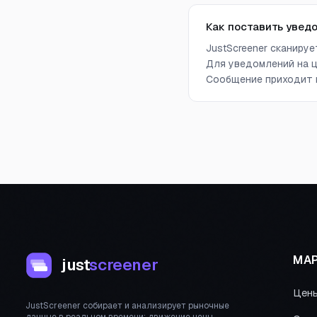
Как поставить увед
JustScreener сканиру
Для уведомлений на ц
Сообщение приходит в
МАР
just
screener
Цен
JustScreener собирает и анализирует рыночные