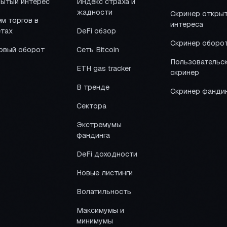
ытый интерес
Индекс страха и
жадности
Скринер откры
м торгов в
интереса
тах
DeFi обзор
Скринер оборо
овый оборот
Сеть Bitcoin
Пользовательс
ETH gas tracker
скринер
В тренде
Скринер фанди
Сектора
Экстремумы
фандинга
DeFi доходности
Новые листинги
Волатильность
Максимумы и
минимумы