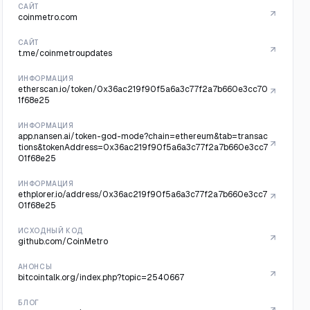
САЙТ
coinmetro.com
САЙТ
t.me/coinmetroupdates
ИНФОРМАЦИЯ
etherscan.io/token/0x36ac219f90f5a6a3c77f2a7b660e3cc70
1f68e25
ИНФОРМАЦИЯ
app.nansen.ai/token-god-mode?chain=ethereum&tab=transac
tions&tokenAddress=0x36ac219f90f5a6a3c77f2a7b660e3cc7
01f68e25
ИНФОРМАЦИЯ
ethplorer.io/address/0x36ac219f90f5a6a3c77f2a7b660e3cc7
01f68e25
ИСХОДНЫЙ КОД
github.com/CoinMetro
АНОНСЫ
bitcointalk.org/index.php?topic=2540667
БЛОГ