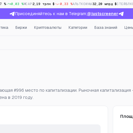
7 %
+0,03 %
MCAP
2,19 трлн $
-0,33 %
АЛЬТКОИНЫ
32,20 млрд $
СТЕЙБЛК
Присоединяйтесь к нам в Telegram:
@justscreener
тика
Биржи
Криптовалюты
Категории
База знаний
Цен
ткрытый интерес и фанди
ающая #996 место по капитализации. Рыночная капитализация —
на в 2019 году.
Площ