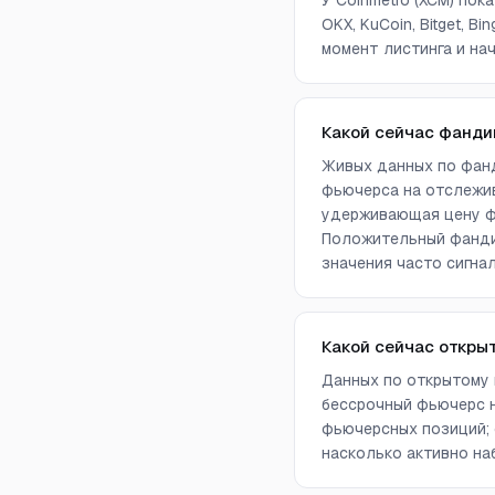
У Coinmetro (XCM) пок
OKX, KuCoin, Bitget, B
момент листинга и нач
Какой сейчас фанди
Живых данных по фанд
фьючерса на отслежив
удерживающая цену фь
Положительный фандин
значения часто сигна
Какой сейчас откры
Данных по открытому 
бессрочный фьючерс н
фьючерсных позиций; 
насколько активно на