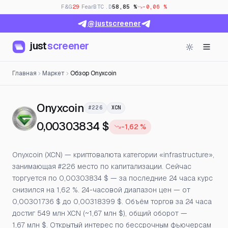
F&G
29
· Fear
BTC.D
58,85 %
-0,06 %
@justscreener
just
screener
Главная
Маркет
Обзор Onyxcoin
— Цена, открытый интерес
Onyxcoin
#226
XCN
0,00303834 $
-1,62 %
Onyxcoin (XCN) — криптовалюта категории «infrastructure»,
занимающая #226 место по капитализации. Сейчас
торгуется по 0,00303834 $ — за последние 24 часа курс
снизился на 1,62 %. 24-часовой диапазон цен — от
0,00301736 $ до 0,00318399 $. Объём торгов за 24 часа
достиг 549 млн XCN (~1,67 млн $), общий оборот —
1,67 млн $. Открытый интерес по бессрочным фьючерсам