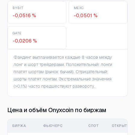
BYBIT
MEXC
-0,0516 %
-0,0501 %
GATE
-0,0206 %
Фандинг выплачивается каждые 8 часов между
лонг и шорт трейдерами. Положительный: лонги
платят шортам (рынок бычий). Отрицательный:
шорты платят лонгам. Экстремальные значения
(>0.1%) часто предшествуют развороту.
Цена и объём Onyxcoin по биржам
БИРЖА
ФЬЮЧЕРС
СПОТ
ОТКРЫТЫЙ 