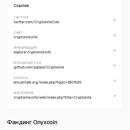
Ссылки
TWITTER
twitter.com/CryptoniteCoin
САЙТ
cryptonite.info
ИНФОРМАЦИЯ
explorer.cryptonite.info
ИСХОДНЫЙ КОД
github.com/pallas1/Cryptonite
АНОНСЫ
bitcointalk.org/index.php?topic=1801595
WHITEPAPER
cryptonite.info/wiki/index.php?title=Cryptonite
Фандинг Onyxcoin