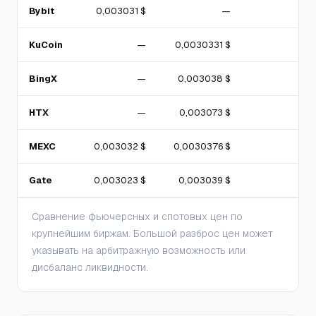
Bybit
0,003031 $
—
KuCoin
—
0,0030331 $
BingX
—
0,003038 $
HTX
—
0,003073 $
MEXC
0,003032 $
0,0030376 $
Gate
0,003023 $
0,003039 $
Сравнение фьючерсных и спотовых цен по
крупнейшим биржам. Большой разброс цен может
указывать на арбитражную возможность или
дисбаланс ликвидности.