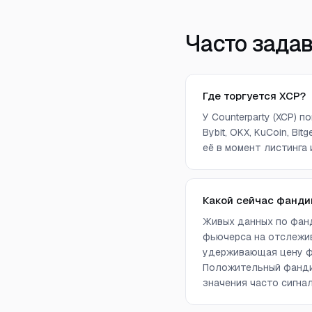
Часто зада
Где торгуется XCP?
У Counterparty (XCP) 
Bybit, OKX, KuCoin, Bit
её в момент листинга 
Какой сейчас фанди
Живых данных по фанд
фьючерса на отслежив
удерживающая цену фь
Положительный фандин
значения часто сигна