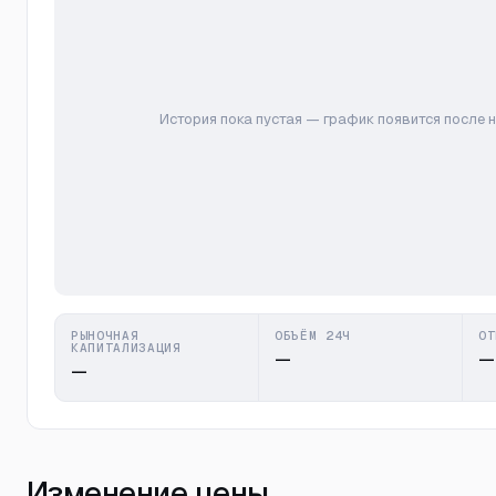
История пока пустая — график появится после 
РЫНОЧНАЯ
ОБЪЁМ 24Ч
ОТ
КАПИТАЛИЗАЦИЯ
—
—
—
Изменение цены