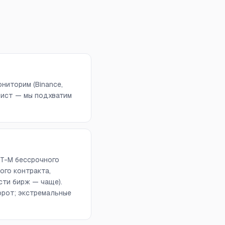
ниторим (Binance,
отчлист — мы подхватим
DT-M бессрочного
ого контракта,
сти бирж — чаще).
орот; экстремальные