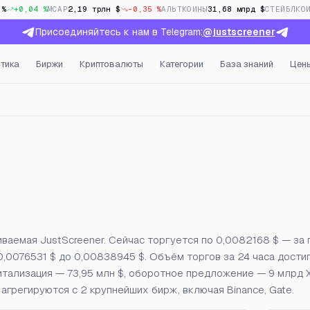
 %
+0,04 %
MCAP
2,19 трлн $
-0,35 %
АЛЬТКОИНЫ
31,68 млрд $
СТЕЙБЛКО
Присоединяйтесь к нам в Telegram:
@justscreener
тика
Биржи
Криптовалюты
Категории
База знаний
Цен
ый интерес и фандинг в 
иваемая JustScreener. Сейчас торгуется по 0,0082168 $ — за
 0,0076531 $ до 0,00838945 $. Объём торгов за 24 часа дости
 капитализация — 73,95 млн $, оборотное предложение — 9 млрд 
агрегируются с 2 крупнейших бирж, включая Binance, Gate.