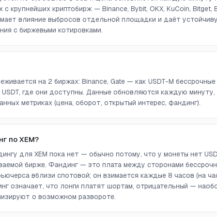
с крупнейших криптобирж — Binance, Bybit, OKX, KuCoin, Bitget, Bi
снимает влияние выбросов отдельной площадки и даёт устойчи
ния с биржевыми котировками.
еживается на 2 биржах: Binance, Gate — как USDT-M бессрочные
 USDT, где они доступны. Данные обновляются каждую минуту,
анных метриках (цена, оборот, открытый интерес, фандинг).
нг по XEM?
ингу для XEM пока нет — обычно потому, что у монеты нет US
аемой бирже. Фандинг — это плата между сторонами бессрочн
ючерса вблизи спотовой; он взимается каждые 8 часов (на ча
г означает, что лонги платят шортам, отрицательный — наоб
лизируют о возможном развороте.