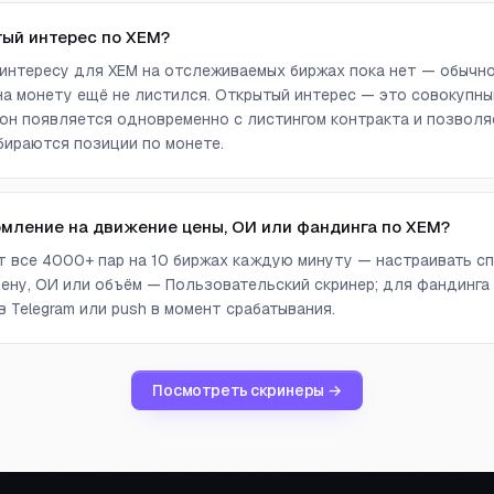
тый интерес по XEM?
интересу для XEM на отслеживаемых биржах пока нет — обычно
а монету ещё не листился. Открытый интерес — это совокупны
он появляется одновременно с листингом контракта и позволя
бираются позиции по монете.
омление на движение цены, ОИ или фандинга по XEM?
ет все 4000+ пар на 10 биржах каждую минуту — настраивать сп
ену, ОИ или объём — Пользовательский скринер; для фандинга
 Telegram или push в момент срабатывания.
Посмотреть скринеры →