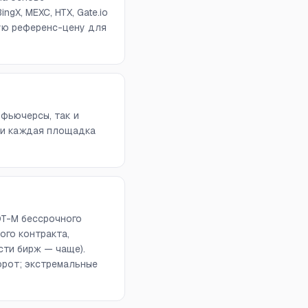
ngX, MEXC, HTX, Gate.io
вую референс-цену для
 фьючерсы, так и
 и каждая площадка
DT-M бессрочного
ого контракта,
сти бирж — чаще).
орот; экстремальные