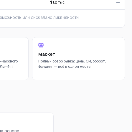
—
$1,2 тыс.
—
зможность или дисбаланс ликвидности.
Маркет
-часового
Полный обзор рынка: цены, ОИ, оборот,
1м–4ч).
фандинг — всё в одном месте.
на основе