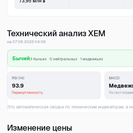
73,95 млн $
Технический анализ XEM
на 07.08.2026 04:06
Бычий
3 бычьих · 0 нейтральных · 1 медвежьих
RSI (14)
MACD
93.9
Медвеж
Перекупленность
По гистогра
Это автоматическая сводка по техническим индикаторам, а
Изменение цены