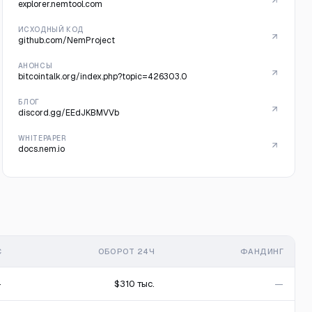
explorer.nemtool.com
ИСХОДНЫЙ КОД
github.com/NemProject
АНОНСЫ
bitcointalk.org/index.php?topic=426303.0
БЛОГ
discord.gg/EEdJKBMVVb
WHITEPAPER
docs.nem.io
С
ОБОРОТ 24Ч
ФАНДИНГ
—
$310 тыс.
—