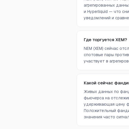
агрегированных данных 
и Hyperliquid — что 
уведомлений и сравне
Где торгуется XEM?
NEM (XEM) сейчас отсл
спотовые пары против
участвует в агрегиров
Какой сейчас фанди
Живых данных по фанд
фьючерса на отслежив
удерживающая цену фь
Положительный фандин
значения часто сигна