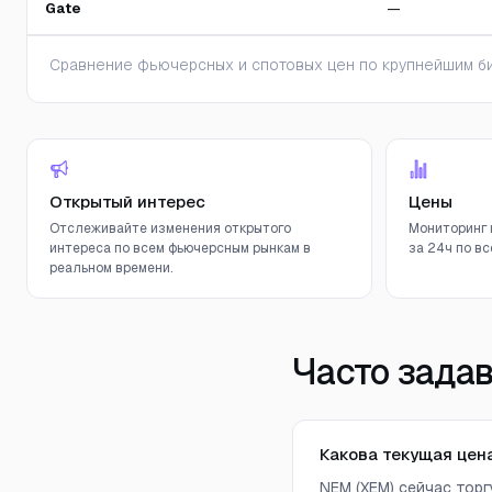
Gate
—
Сравнение фьючерсных и спотовых цен по крупнейшим би
Открытый интерес
Цены
Отслеживайте изменения открытого
Мониторинг 
интереса по всем фьючерсным рынкам в
за 24ч по вс
реальном времени.
Часто зада
Какова текущая цен
NEM (XEM) сейчас тор