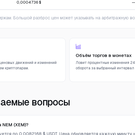
0,0004736 $
ржам. Большой разброс цен может указывать на арбитражную во
Объём торгов в монетах
ценовых движений и изменений
Ловит процентные изменения 24
ем криптопарам.
оборота за выбранный интервал (
ваемые вопросы
а NEM (XEM)?
гуется по 0,0082168 $ USDT. Цена обновляется каждую минуту 