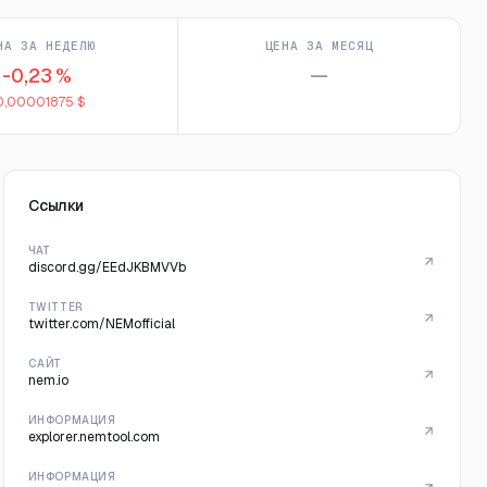
НА ЗА НЕДЕЛЮ
ЦЕНА ЗА МЕСЯЦ
-0,23 %
—
0,00001875 $
Ссылки
ЧАТ
discord.gg/EEdJKBMVVb
TWITTER
twitter.com/NEMofficial
САЙТ
nem.io
ИНФОРМАЦИЯ
explorer.nemtool.com
ИНФОРМАЦИЯ