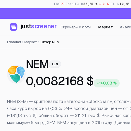
F&G
29
· Fear
BTC.D
58,85 %
-0 %
ETH.D
10,45
just
screener
Скринеры и боты
Маркет
Анали
Главная
Маркет
Обзор NEM
— Цена, открыт
NEM
XEM
0,0082168 $
+0,03 %
NEM (XEM) — криптовалюта категории «blockchain», отслеж
часа курс вырос на 0,03 %. 24-часовой диапазон цен — от
(~181,13 тыс. $), общий оборот — 311,21 тыс. $. Рыночная
максимуме 9 млрд XEM. NEM запущена в 2015 году. Данные 