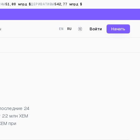
ИНЫ
51,08 млрд $
ДЕРИВАТИВЫ
542,77 млрд $
ы
Войти
Начать
EN
RU
реальном времени
 последние 24
г 22 млн XEM
XEM при