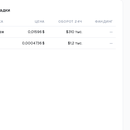
адки
ЖА
ЦЕНА
ОБОРОТ 24Ч
ФАНДИНГ
nce
0,01596 $
$310 тыс.
—
0,0004736 $
$1,2 тыс.
—