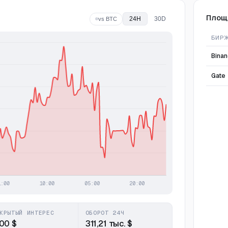
Площ
24H
30D
vs BTC
БИР
Bina
Gate
КРЫТЫЙ ИНТЕРЕС
ОБОРОТ 24Ч
,00 $
311,21 тыс. $