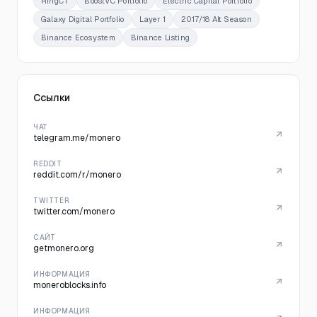
RingCT
BoostVC Portfolio
Electric Capital Portfolio
Galaxy Digital Portfolio
Layer 1
2017/18 Alt Season
Binance Ecosystem
Binance Listing
Ссылки
ЧАТ
telegram.me/monero
REDDIT
reddit.com/r/monero
TWITTER
twitter.com/monero
САЙТ
getmonero.org
ИНФОРМАЦИЯ
moneroblocks.info
ИНФОРМАЦИЯ