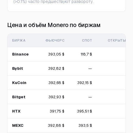
(>0.1%) часто предшествуют развороту.
Цена и объём Monero по биржам
БИРЖА
ФЬЮЧЕРС
СПОТ
ОТКРЫТЫЙ И
Binance
393,05 $
118,7 $
Bybit
392,82 $
—
KuCoin
392,68 $
392,15 $
Bitget
392,93 $
—
HTX
391,75 $
395,51 $
MEXC
392,88 $
393,5 $