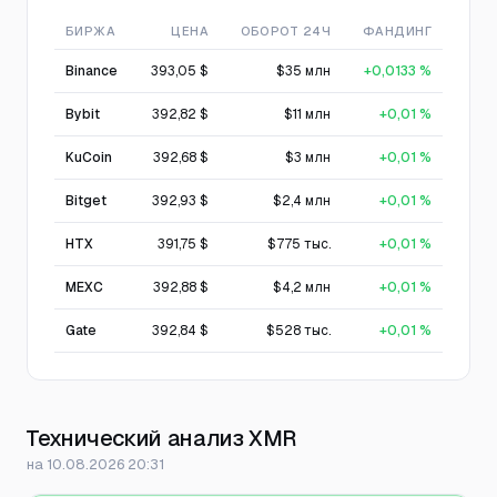
БИРЖА
ЦЕНА
ОБОРОТ 24Ч
ФАНДИНГ
Binance
393,05 $
$35 млн
+0,0133 %
Bybit
392,82 $
$11 млн
+0,01 %
KuCoin
392,68 $
$3 млн
+0,01 %
Bitget
392,93 $
$2,4 млн
+0,01 %
HTX
391,75 $
$775 тыс.
+0,01 %
MEXC
392,88 $
$4,2 млн
+0,01 %
Gate
392,84 $
$528 тыс.
+0,01 %
Технический анализ XMR
на 10.08.2026 20:31