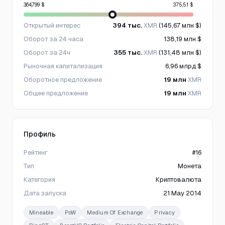
364,799 $
375,51 $
Открытый интерес
394 тыс.
XMR
(145,67 млн $)
Оборот за 24 часа
138,19 млн $
Оборот за 24ч
355 тыс.
XMR
(131,48 млн $)
Рыночная капитализация
6,96 млрд $
Оборотное предложение
19 млн
XMR
Общее предложение
19 млн
XMR
Профиль
Рейтинг
#16
Тип
Монета
Категория
Криптовалюта
Дата запуска
21 May 2014
Mineable
PoW
Medium Of Exchange
Privacy