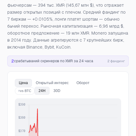
фьючерсам — 394 тыс. XMR (145,67 млн $), что отражает
размер открытых позиций с плечом. Средний фандинг по
7 биржам — +0.0105%, лонги платят шортам — обычно
бычий перекос. Рыночная капитализация — 6,96 млрд $,
оборотное предложение — 19 млн XMR. Monero запущена
в 2014 году. Данные агрегируются с 7 крупнейших бирж,
включая Binance, Bybit, KuCoin.
2
срабатываний скринеров по XMR за 24 часа
2 фандинг
Цена
Открытый интерес
Оборот
24H
30D
vs BTC