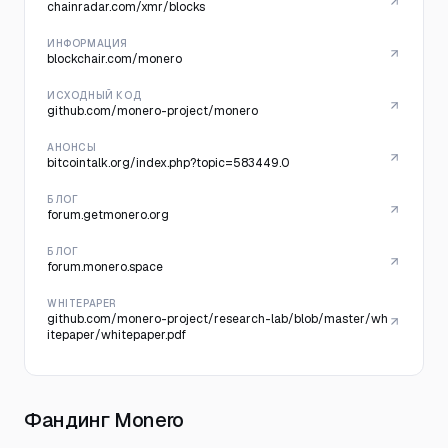
chainradar.com/xmr/blocks
ИНФОРМАЦИЯ
blockchair.com/monero
ИСХОДНЫЙ КОД
github.com/monero-project/monero
АНОНСЫ
bitcointalk.org/index.php?topic=583449.0
БЛОГ
forum.getmonero.org
БЛОГ
forum.monero.space
WHITEPAPER
github.com/monero-project/research-lab/blob/master/wh
itepaper/whitepaper.pdf
Фандинг Monero