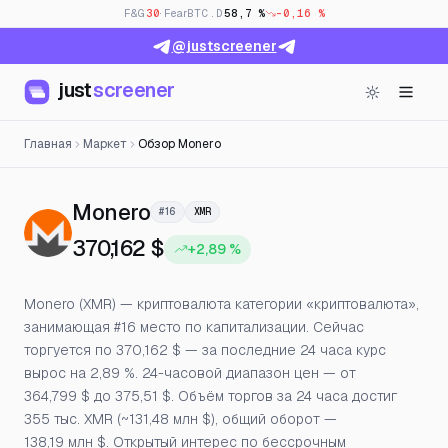
F&G
30
· Fear
BTC.D
58,7 %
-0,16 %
@justscreener
just
screener
Главная
Маркет
Обзор Monero
— Цена, открытый интерес 
Monero
#16
XMR
370,162 $
+2,89 %
Monero (XMR) — криптовалюта категории «криптовалюта»,
занимающая #16 место по капитализации. Сейчас
торгуется по 370,162 $ — за последние 24 часа курс
вырос на 2,89 %. 24-часовой диапазон цен — от
364,799 $ до 375,51 $. Объём торгов за 24 часа достиг
355 тыс. XMR (~131,48 млн $), общий оборот —
138,19 млн $. Открытый интерес по бессрочным