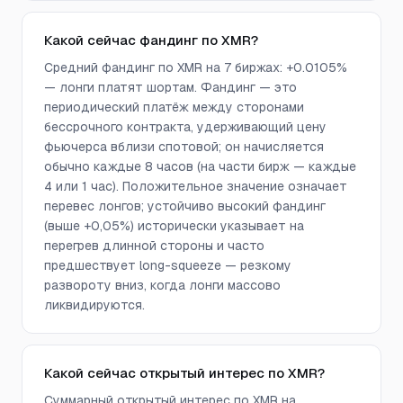
Какой сейчас фандинг по XMR?
Средний фандинг по XMR на 7 биржах: +0.0105%
— лонги платят шортам. Фандинг — это
периодический платёж между сторонами
бессрочного контракта, удерживающий цену
фьючерса вблизи спотовой; он начисляется
обычно каждые 8 часов (на части бирж — каждые
4 или 1 час). Положительное значение означает
перевес лонгов; устойчиво высокий фандинг
(выше +0,05%) исторически указывает на
перегрев длинной стороны и часто
предшествует long-squeeze — резкому
развороту вниз, когда лонги массово
ликвидируются.
Какой сейчас открытый интерес по XMR?
Суммарный открытый интерес по XMR на