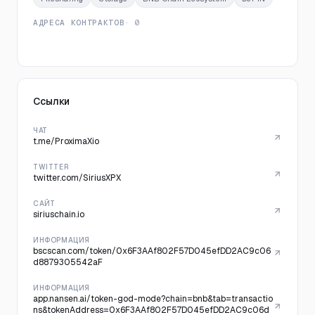
АДРЕСА КОНТРАКТОВ
· 0
Ссылки
ЧАТ
t.me/ProximaXio
TWITTER
twitter.com/SiriusXPX
САЙТ
siriuschain.io
ИНФОРМАЦИЯ
bscscan.com/token/0x6F3AAf802F57D045efDD2AC9c06
d8879305542aF
ИНФОРМАЦИЯ
app.nansen.ai/token-god-mode?chain=bnb&tab=transactio
ns&tokenAddress=0x6F3AAf802F57D045efDD2AC9c06d