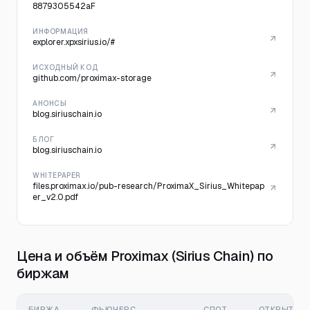
8879305542aF
ИНФОРМАЦИЯ
explorer.xpxsirius.io/#
ИСХОДНЫЙ КОД
github.com/proximax-storage
АНОНСЫ
blog.siriuschain.io
БЛОГ
blog.siriuschain.io
WHITEPAPER
files.proximax.io/pub-research/ProximaX_Sirius_Whitepap
er_v2.0.pdf
Цена и объём Proximax (Sirius Chain) по
биржам
БИРЖА
ФЬЮЧЕРС
СПОТ
ОТКРЫТЫЙ 