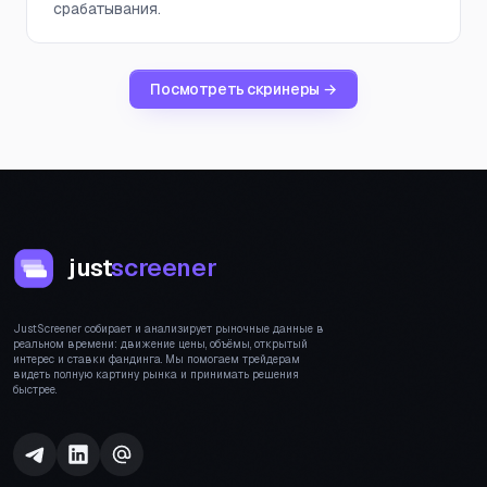
срабатывания.
Посмотреть скринеры →
just
screener
JustScreener собирает и анализирует рыночные данные в
реальном времени: движение цены, объёмы, открытый
интерес и ставки фандинга. Мы помогаем трейдерам
видеть полную картину рынка и принимать решения
быстрее.