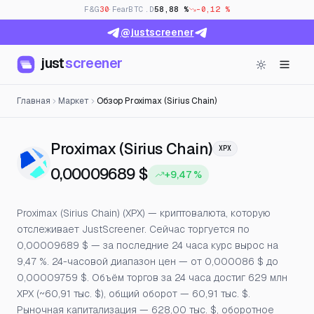
F&G
30
· Fear
BTC.D
58,88 %
-0,12 %
@justscreener
just
screener
Главная
Маркет
Обзор Proximax (Sirius Chain)
— Цена, откр
Proximax (Sirius Chain)
XPX
0,00009689 $
+9,47 %
Proximax (Sirius Chain) (XPX) — криптовалюта, которую
отслеживает JustScreener. Сейчас торгуется по
0,00009689 $ — за последние 24 часа курс вырос на
9,47 %. 24-часовой диапазон цен — от 0,000086 $ до
0,00009759 $. Объём торгов за 24 часа достиг 629 млн
XPX (~60,91 тыс. $), общий оборот — 60,91 тыс. $.
Рыночная капитализация — 628,00 тыс. $, оборотное