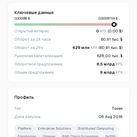
Ключевые данные
0,000086 $
0,00009759 $
Открытый интерес
0
XPX
(0,00 $)
Оборот за 24 часа
60,91 тыс. $
Оборот за 24ч
629 млн
XPX
(60,91 тыс. $)
Рыночная капитализация
628,00 тыс. $
Оборотное предложение
6,5 млрд
XPX
Общее предложение
9 млрд
XPX
Профиль
Тип
Токен
Дата запуска
08 Aug 2018
Platform
Enterprise Solutions
Distributed Computing
Filesharing
Storage
BNB Chain Ecosystem
DePIN