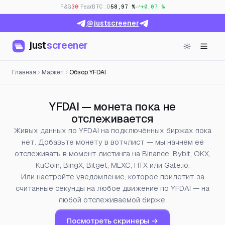
F&G
30
· Fear
BTC.D
58,97 %
+0,07 %
@justscreener
just
screener
Главная
Маркет
Обзор YFDAI
YFDAI — монета пока не
отслеживается
Живых данных по YFDAI на подключённых биржах пока
нет. Добавьте монету в вотчлист — мы начнём её
отслеживать в момент листинга на Binance, Bybit, OKX,
KuCoin, BingX, Bitget, MEXC, HTX или Gate.io.
Или настройте уведомление, которое прилетит за
считанные секунды на любое движение по YFDAI — на
любой отслеживаемой бирже.
Посмотреть скринеры →