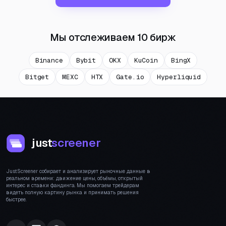
Мы отслеживаем 10 бирж
Binance
Bybit
OKX
KuCoin
BingX
Bitget
MEXC
HTX
Gate.io
Hyperliquid
just
screener
JustScreener собирает и анализирует рыночные данные в
реальном времени: движение цены, объёмы, открытый
интерес и ставки фандинга. Мы помогаем трейдерам
видеть полную картину рынка и принимать решения
быстрее.