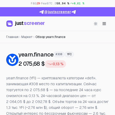
F&G
29
· Fear
BTC.D
58,94 %
+0,01 %
@justscreener
just
screener
Главная
Маркет
Обзор yearn.finance
— Цена, открытый инт
yearn.finance
#308
YFI
2 075,68 $
-0,13 %
yearn.finance (YFI) — криптовалюта категории «defi»,
занимающая #308 место по капитализации. Сейчас
торгуется по 2 075,68 $ — за последние 24 часа курс
снизился на 0,13 %. 24-часовой диапазон цен — от
2 064,05 $ до 2 092,78 $. Объём торгов за 24 часа достиг
1,3 тыс. YFI (~2,76 млн $), общий оборот — 2,76 млн $.
Открытый интерес по бессрочным фьючерсам — 2,6 тыс.