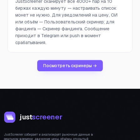
JustScreener сканирует все 4000+ пар на 10
биржах каждую минуту — настраивать список
монет не нужно. Для уведомлений на цену, ОИ
или объём — Пользовательский скринер; для
фандинга — Скринер фандинга. Сообщение
приходит в Telegram или push в момент
срабатывания.
Посмотреть скринеры →
just
screener
JustScreener собирает и анализирует рыночные данные в
реальном времени: движение цены, объёмы, открытый