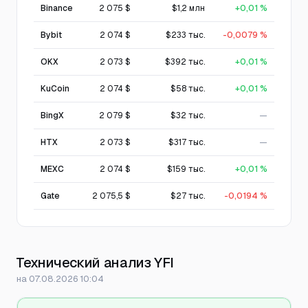
Binance
2 075 $
$1,2 млн
+0,01 %
Bybit
2 074 $
$233 тыс.
-0,0079 %
OKX
2 073 $
$392 тыс.
+0,01 %
KuCoin
2 074 $
$58 тыс.
+0,01 %
BingX
2 079 $
$32 тыс.
—
HTX
2 073 $
$317 тыс.
—
MEXC
2 074 $
$159 тыс.
+0,01 %
Gate
2 075,5 $
$27 тыс.
-0,0194 %
Технический анализ YFI
на 07.08.2026 10:04