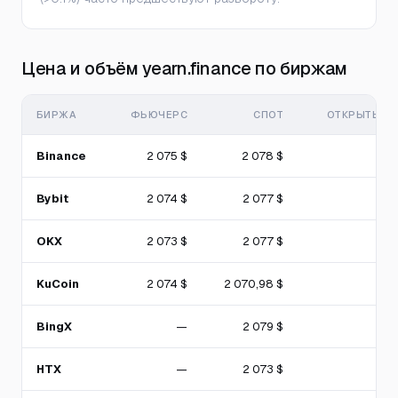
Цена и объём yearn.finance по биржам
БИРЖА
ФЬЮЧЕРС
СПОТ
ОТКРЫТЫЙ 
Binance
2 075 $
2 078 $
Bybit
2 074 $
2 077 $
OKX
2 073 $
2 077 $
KuCoin
2 074 $
2 070,98 $
BingX
—
2 079 $
HTX
—
2 073 $