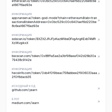
etherscan.io/token/0x0bc529c00c6401aef6d220be8c6e
a1667f6ad93e
ИНФОРМАЦИЯ
app.nansen.ai/token-god-mode?chain=ethereum&tab=tran
sactions&tokenAddress=0x0bc529c00c6401aef6d220be
8c6ea1667f6ad93e
ИНФОРМАЦИЯ
solscan.io/token/BXZX2JRJFjvKazM1ibeDFxgAngKExb74MR
XzXKvgikxX
ИНФОРМАЦИЯ
bscscan.com/token/0x88f1a5ae2a3bf98aeaf342d26b30a
79438c9142e
ИНФОРМАЦИЯ
hecoinfo.com/token/0xb4f019beac758abbee2f906033aaa
2f0f6dacb35
ИСХОДНЫЙ КОД
github.com/yearn
БЛОГ
medium.com/iearn