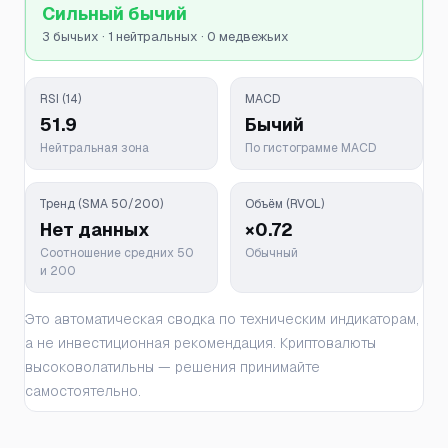
Сильный бычий
3 бычьих · 1 нейтральных · 0 медвежьих
RSI (14)
MACD
51.9
Бычий
Нейтральная зона
По гистограмме MACD
Тренд (SMA 50/200)
Объём (RVOL)
Нет данных
×0.72
Соотношение средних 50
Обычный
и 200
Это автоматическая сводка по техническим индикаторам,
а не инвестиционная рекомендация. Криптовалюты
высоковолатильны — решения принимайте
самостоятельно.